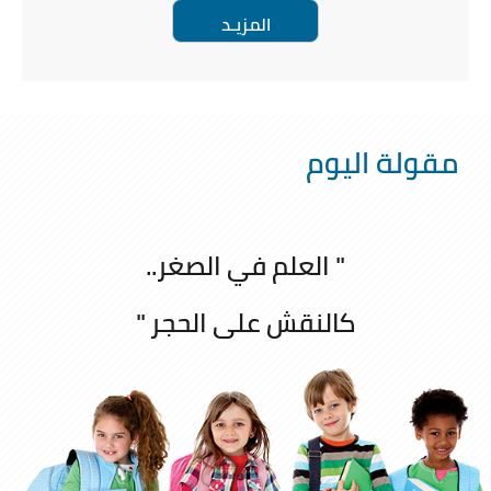
المزيـد
مقولة اليوم
" العلم في الصغر..
كالنقش على الحجر "