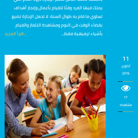
يملك فيها الفرد وقتًا للقيام بأعمال وإنجاز أهداف
تساوي ما قام به طوال السنة. لا تجعل الإجازة تضيع
بقضاء الوقت في النوم ومشاهدة التلفاز والقيام
بأشياء ترفيهية فقط،..
...اقرأ المزيد
11
أكتوبر
2016
17
مشاهده