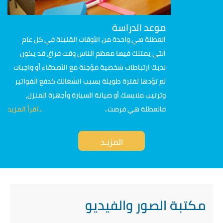
موعد الدراسة
العطلة هي واحدة من الأوقات القليلة في كل عام
التي يمتلك فيها معظم الناس وقت فراغ, قد يكون
لديك ارتباطات شخصية مؤجلة مع الأصدقاء أو واجبات
لم تؤدها لفترة طويلة بسبب انشغالك كدفع الفواتير
وترتيب ملابسك أو صيانة السيارة وأجهزة المنزل,
فالعطلة هي فرصت..
...اقرأ المزيد
المزيـد
مكتبة الصور والفيديو