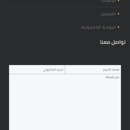
الإعلانات
التسجيل
البوابـة الإلكترونية
تواصل معنا
‏اسم المرسل ‏
‏البريد الالكتروني ‏
‏الرسالة
*
*
*